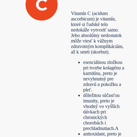
Vitamín C (acidum
ascorbicum) je vitamín,
ktoré si ľudské telo
nedokáže vytvoriť samo.
Jeho absolútny nedostatok
môže viesť k vážnym
zdravotným komplikáciám,
až k smrti (skorbut).
esenciálnou zložkou
pri tvorbe kolagénu a
karnitínu, preto je
nevyhnutný pre
zdravú a pokožku a
pleť.
dôležitou súčasťou
imunity, preto je
vhodný vo vyšších
dávkach pri
chronických
chorobách i
prechladnutiach.A
antioxidant, preto je