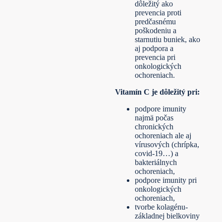
dôležitý ako
prevencia proti
predčasnému
poškodeniu a
starnutiu buniek, ako
aj podpora a
prevencia pri
onkologických
ochoreniach.
Vitamín C je dôležitý pri:
podpore imunity
najmä počas
chronických
ochoreniach ale aj
vírusových (chrípka,
covid-19…) a
bakteriálnych
ochoreniach,
podpore imunity pri
onkologických
ochoreniach,
tvorbe kolagénu-
základnej bielkoviny