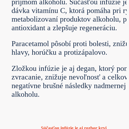
príjmom alkoholu. Súčasťou infúzie je
dávka vitamínu C, ktorá pomáha pri r
metabolizovaní produktov alkoholu, p
antioxidant a zlepšuje regeneráciu.
Paracetamol pôsobí proti bolesti, znižu
hlavy, horúčku a protizápalovo.
Zložkou infúzie je aj degan, ktorý po
zvracanie, znižuje nevoľnosť a celkov
negatívne brušné následky nadmernej
alkoholu.
Súčasťou infúzie je aj rozbor krvi