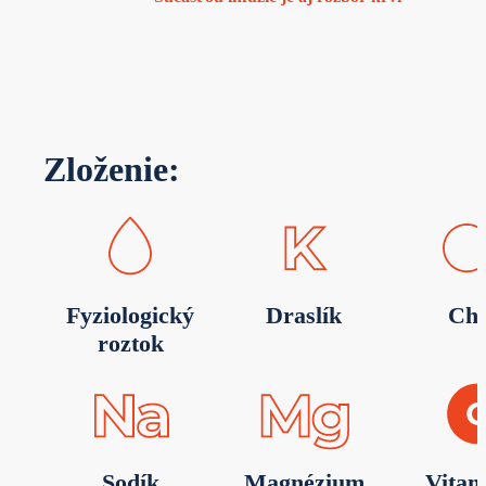
Zloženie:
Fyziologický
Draslík
Chl
roztok
Sodík
Magnézium
Vitam