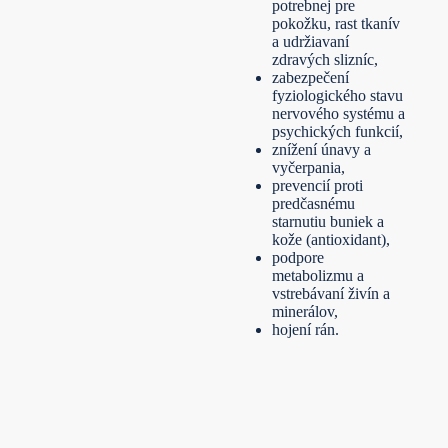
potrebnej pre
pokožku, rast tkanív
a udržiavaní
zdravých slizníc,
zabezpečení
fyziologického stavu
nervového systému a
psychických funkcií,
znížení únavy a
vyčerpania,
prevencií proti
predčasnému
starnutiu buniek a
kože (antioxidant),
podpore
metabolizmu a
vstrebávaní živín a
minerálov,
hojení rán.